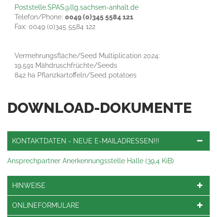
Poststelle.SPAS@llg.sachsen-anhalt.de
Telefon/Phone:
0049 (0)345 5584 121
Fax: 0049 (0)345 5584 122
Vermehrungsfläche/Seed Multiplication 2024:
19.591 Mähdruschfrüchte/Seeds
842 ha Pflanzkartoffeln/Seed potatoes
DOWNLOAD-DOKUMENTE
KONTAKTDATEN - NEUE E-MAILADRESSEN!!!
Ansprechpartner Anerkennungsstelle Halle
(39,4 KiB)
HINWEISE
ONLINEFORMULARE